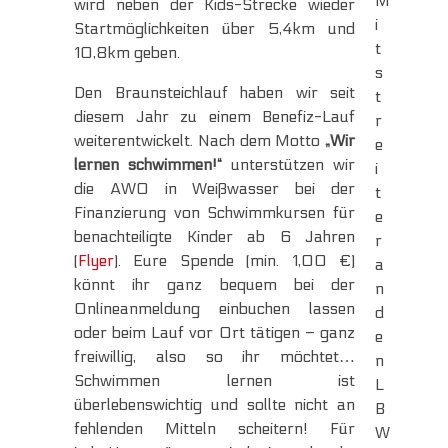
M
wird neben der Kids-Strecke wieder
i
Startmöglichkeiten über 5,4km und
t
10,8km geben.
s
Den Braunsteichlauf haben wir seit
t
diesem Jahr zu einem
Benefiz-Lauf
r
weiterentwickelt.
Nach dem Motto
„Wir
e
lernen schwimmen!“
unterstützen wir
i
die AWO in Weißwasser bei der
t
Finanzierung von Schwimmkursen für
e
benachteiligte Kinder ab 6 Jahren
r
(
Flyer
).
Eure Spende (min. 1,00 €)
a
könnt ihr ganz bequem bei der
n
Onlineanmeldung einbuchen lassen
d
oder beim Lauf vor Ort tätigen – ganz
e
freiwillig, also so ihr möchtet…
n
Schwimmen lernen ist
L
überlebenswichtig und sollte nicht an
B
fehlenden Mitteln scheitern! Für
W