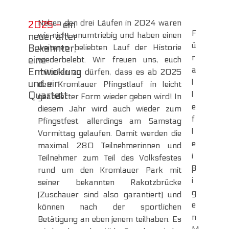
Neben den drei Läufen in 2024 waren
2025 -
ein
F
wir nicht unumtriebig und haben einen
neuer alter
ü
weiteren beliebten Lauf der Historie
Bekannter,
r
eine
wiederbelebt. Wir freuen uns, euch
a
Entwicklung
mitteilen zu dürfen, dass es ab 2025
l
und ein
den Kromlauer Pfingstlauf in leicht
l
Quartett
geänderter Form wieder geben wird! In
e
diesem Jahr wird auch wieder zum
f
Pfingstfest, allerdings am Samstag
l
Vormittag gelaufen. Damit werden die
e
maximal 280 Teilnehmerinnen und
i
Teilnehmer zum Teil des Volksfestes
ß
rund um den Kromlauer Park mit
i
seiner bekannten Rakotzbrücke
g
(Zuschauer sind also garantiert) und
e
können nach der sportlichen
n
Betätigung an eben jenem teilhaben. Es