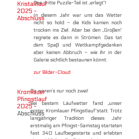
Das dritte Puzzle-Teil ist „erlegt“!
Kristalllauf
2025 -
In diesem Jahr war uns das Wetter
Abschluss
nicht so hold – die Kids kamen noch
trocken ins Ziel. Aber bei den „Großen“
regnete es dann in Strömen. Das tat
dem Spaß und Wettkampfgedanken
aber keinen Abbruch – wie ihr in der
Galerie sichtlich bestaunen könnt:
zur Bilder-Cloud
Da waren’s nur noch zwei!
Kromlauer
Pfingstlauf
Bei bestem Läufwetter fand „unser
2025 -
erster Kromlauer Pfingstlauf“statt. Trotz
Abschluss
langjähriger Tradition dieses Jahr
erstmalig am Pfingst-Samstag starteten
fast 340 Laufbegeisterte und erlebten