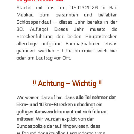
Startet mit uns am 08.03.2026 in Bad
Muskau zum bekannten und beliebten
Schlossparklauf – dieses Jahr bereits in der
30. Auflage! Dieses Jahr musste die
Streckenführung der beiden Hauptstrecken
allerdings aufgrund Baumaßnahmen etwas
geändert werden – bitte informiert euch hier
oder am Lauftag vor Ort.
!! Achtung – Wichtig !!
Wir weisen darauf hin, dass
alle Teilnehmer der
5km- und 10km-Strecken unbedingt ein
gültiges Ausweisdokument
mit sich führen
müssen
! Wir wurden explizit von der
Bundespolizie darauf hingewiesen, dass
aufgrund der aktuellen Lage jederzeit von