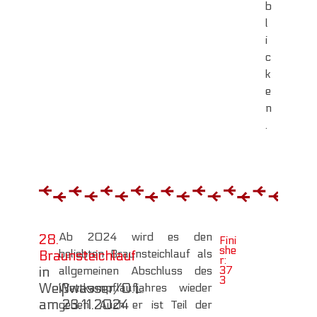
b
l
i
c
k
e
n
.
Ab 2024 wird es den
28.
Fini
she
beliebten Braunsteichlauf als
Braunsteichlauf
r:
37
allgemeinen Abschluss des
in
3
Weißwasser/O.L.
Wettkampflaufjahres wieder
am 23.11.2024
geben. Auch er ist Teil der