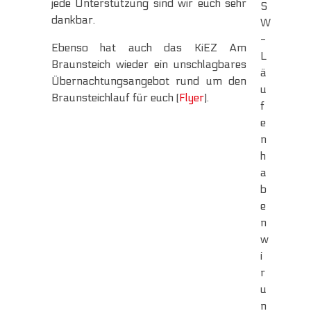
jede Unterstützung sind wir euch sehr
S
dankbar.
W
-
Ebenso hat auch das KiEZ Am
L
Braunsteich wieder ein unschlagbares
ä
Übernachtungsangebot rund um den
u
Braunsteichlauf für euch (
Flyer
).
f
e
n
h
a
b
e
n
w
i
r
u
n